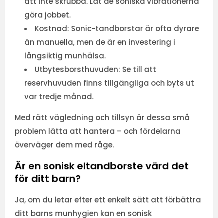
att inte skrubba. Låt de soniska vibrationerna
göra jobbet.
Kostnad:
Sonic-tandborstar är ofta dyrare
än manuella, men de är en investering i
långsiktig munhälsa.
Utbytesborsthuvuden:
Se till att
reservhuvuden finns tillgängliga och byts ut
var tredje månad.
Med rätt vägledning och tillsyn är dessa små
problem lätta att hantera – och fördelarna
överväger dem med råge.
Är en sonisk eltandborste värd det
för ditt barn?
Ja, om du letar efter ett enkelt sätt att förbättra
ditt barns munhygien kan en sonisk