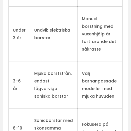
Manuell
borstning med
Under
Undvik elektriska
vuxenhjälp är
3 år
borstar
fortfarande det
säkraste
Mjuka borststrån,
Välj
3–6
endast
barnanpassade
år
lågvarviga
modeller med
soniska borstar
mjuka huvuden
Sonicborstar med
Fokusera på
6–10
skonsamma