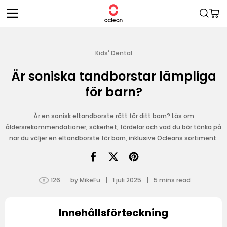
vidare
Varukor
till
innehåll
Kids' Dental
Är soniska tandborstar lämpliga
för barn?
Är en sonisk eltandborste rätt för ditt barn? Läs om
åldersrekommendationer, säkerhet, fördelar och vad du bör tänka på
när du väljer en eltandborste för barn, inklusive Ocleans sortiment.
126
by MikeFu
|
1 juli 2025
|
5
mins read
Innehållsförteckning