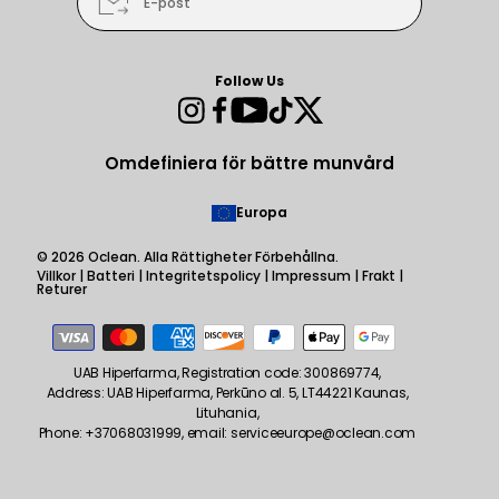
E-post
Follow Us
Instagram
Facebook
YouTube
TikTok
Twitter
Omdefiniera för bättre munvård
Europa
© 2026
Oclean
. Alla Rättigheter Förbehållna.
Villkor
|
Batteri
|
Integritetspolicy
|
Impressum
|
Frakt
|
Returer
Betalningsmetoder
UAB Hiperfarma, Registration code: 300869774,
Address: UAB Hiperfarma, Perkūno al. 5, LT44221 Kaunas,
Lituhania,
Phone: +37068031999, email: serviceeurope@oclean.com