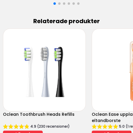
Relaterade produkter
Oclean Toothbrush Heads Refills
Oclean Ease uppl
eltandborste
4.9 (230 recensioner)
5.0 (1 