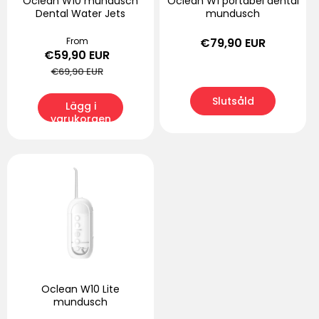
Oclean W10 mundusch
Oclean W1 portabel dental
Dental Water Jets
mundusch
Försäljningspris
From
Ordinarie
Ordinarie
€79,90 EUR
€59,90 EUR
pris
pris
€69,90 EUR
Slutsåld
Lägg i
varukorgen
Oclean W10 Lite
mundusch