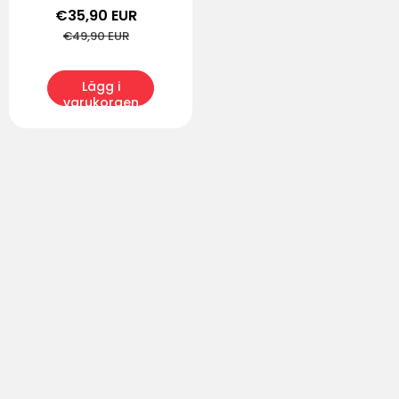
Försäljningspris
€35,90 EUR
Ordinarie
pris
€49,90 EUR
Lägg i
varukorgen