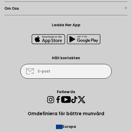
Om Oss
Ladda Ner App
Håll kontakten
E-post
Follow Us
Instagram
Facebook
YouTube
TikTok
Twitter
Omdefiniera för bättre munvård
Europa