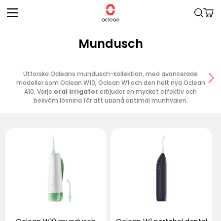
vidare
Varukor
till
innehåll
Mundusch
Utforska Ocleans mundusch-kollektion, med avancerade
modeller som Oclean W10, Oclean W1 och den helt nya Oclean
A10. Varje
oral irrigator
erbjuder en mycket effektiv och
bekväm lösning för att uppnå optimal munhygien.