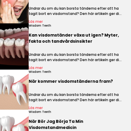
Undrar du om du kan borsta tänderna efter att ha
tagit bort en visdomstand? Den här artikeln ger dig
professionella råd för bästa resultat.
Läs mer
Wisdom Teeth
Kan visdomständer växa ut igen? Myter,
fakta och tandvårdsinsikter
Undrar du om du kan borsta tänderna efter att ha
tagit bort en visdomstand? Den här artikeln ger dig
professionella råd för bästa resultat.
Läs mer
Wisdom Teeth
När kommer visdomständerna fram?
Undrar du om du kan borsta tänderna efter att ha
tagit bort en visdomstand? Den här artikeln ger dig
professionella råd för bästa resultat.
Läs mer
Wisdom Teeth
När Bör Jag Börja Ta Min
Visdomstandmedicin