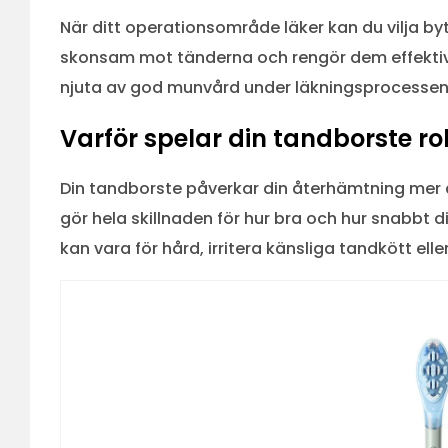
När ditt operationsområde läker kan du vilja byt
skonsam mot tänderna och rengör dem effektivt
njuta av god munvård under läkningsprocessen u
Varför spelar din tandborste ro
Din tandborste påverkar din återhämtning mer ä
gör hela skillnaden för hur bra och hur snabbt 
kan vara för hård, irritera känsliga tandkött el