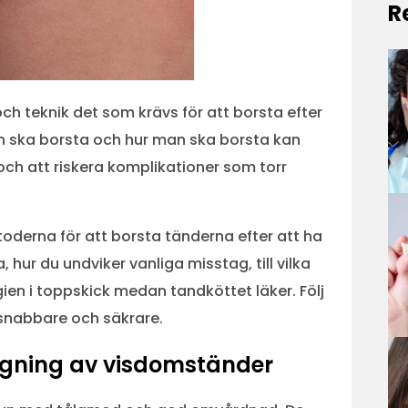
R
ch teknik det som krävs för att borsta efter
n ska borsta och hur man ska borsta kan
ch att riskera komplikationer som torr
toderna för att borsta tänderna efter att ha
 hur du undviker vanliga misstag, till vilka
ien i toppskick medan tandköttet läker. Följ
 snabbare och säkrare.
agning av visdomständer