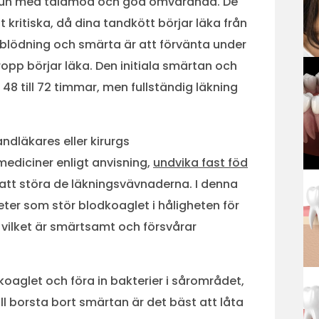
 mun med tålamod och god omvårdnad. De
kritiska, då dina tandkött börjar läka från
 blödning och smärta är att förvänta under
ropp börjar läka. Den initiala smärtan och
 48 till 72 timmar, men fullständig läkning
ndläkares eller kirurgs
 mediciner enligt anvisning,
undvika fast föd
att störa de läkningsvävnaderna. I denna
eter som stör blodkoaglet i håligheten för
, vilket är smärtsamt och försvårar
odkoaglet och föra in bakterier i sårområdet,
vill borsta bort smärtan är det bäst att låta