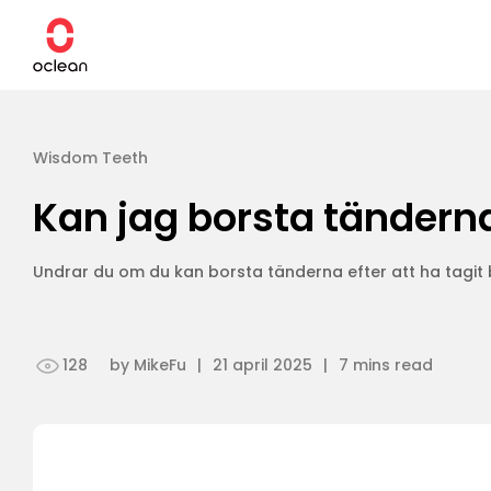
vidare
till
innehåll
Wisdom Teeth
Smart-serien
Borstar
NY
NY
HOT
Ultra-serien
x ultra 20
X Pro-paket
Från €129,00
€18,90
Kan jag borsta tänderna
€119,90
WhisperClean™-serien
Munstycken
Basserie
Resefodral
Undrar du om du kan borsta tänderna efter att ha tagit b
Barnserie
Laddare
Handdesinfektion
Oclean-familjen
128
by MikeFu
|
21 april 2025
|
7
mins read
Tandtrådspickar
X Pro Elite Premium Set
€129,90
Från