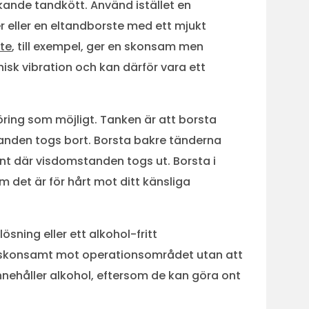
kande tandkött. Använd istället en
 eller en eltandborste med ett mjukt
ste
, till exempel, ger en skonsam men
isk vibration och kan därför vara ett
öring som möjligt. Tanken är att borsta
anden togs bort. Borsta bakre tänderna
unt där visdomstanden togs ut. Borsta i
om det är för hårt mot ditt känsliga
sning eller ett alkohol-fritt
r skonsamt mot operationsområdet utan att
nnehåller alkohol, eftersom de kan göra ont