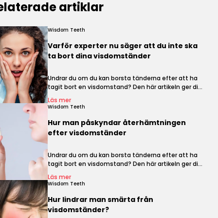
elaterade artiklar
Wisdom Teeth
Varför experter nu säger att du inte ska
ta bort dina visdomständer
Undrar du om du kan borsta tänderna efter att ha
tagit bort en visdomstand? Den här artikeln ger dig
professionella råd för bästa resultat.
Läs mer
Wisdom Teeth
Hur man påskyndar återhämtningen
efter visdomständer
Undrar du om du kan borsta tänderna efter att ha
tagit bort en visdomstand? Den här artikeln ger dig
professionella råd för bästa resultat.
Läs mer
Wisdom Teeth
Hur lindrar man smärta från
visdomständer?