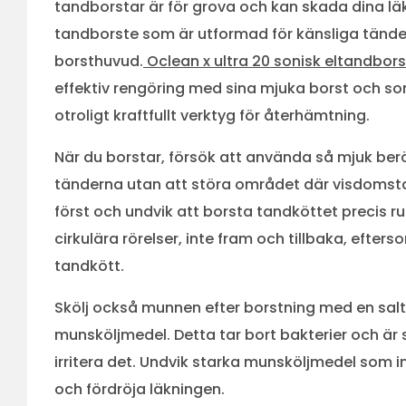
tandborstar är för grova och kan skada dina lä
tandborste som är utformad för känsliga tänder
borsthuvud.
Oclean x ultra 20 sonisk eltandbor
effektiv rengöring med sina mjuka borst och son
otroligt kraftfullt verktyg för återhämtning.
När du borstar, försök att använda så mjuk ber
tänderna utan att störa området där visdomst
först och undvik att borsta tandköttet precis r
cirkulära rörelser, inte fram och tillbaka, efters
tandkött.
Skölj också munnen efter borstning med en saltlö
munsköljmedel. Detta tar bort bakterier och ä
irritera det. Undvik starka munsköljmedel som i
och fördröja läkningen.