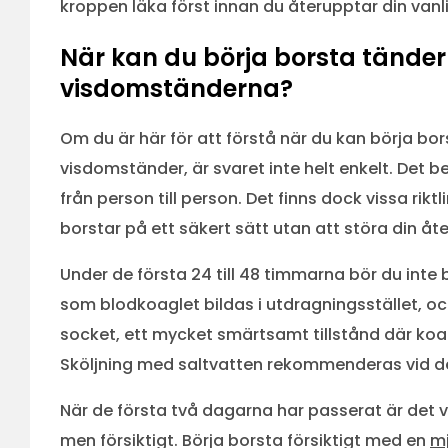
kroppen läka först innan du återupptar din van
När kan du börja borsta tändern
visdomständerna?
Om du är här för att förstå när du kan börja bo
visdomständer, är svaret inte helt enkelt. Det b
från person till person. Det finns dock vissa riktli
borstar på ett säkert sätt utan att störa din å
Under de första 24 till 48 timmarna bör du inte 
som blodkoaglet bildas i utdragningsstället, och 
socket, ett mycket smärtsamt tillstånd där koag
Sköljning med saltvatten rekommenderas vid den
När de första två dagarna har passerat är det v
men försiktigt. Börja borsta försiktigt med en
mj