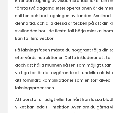
Efter borttagning av visdomständer läker din
första två dagarna efter operationen är de mest 
snitten och borttagningen av tanden. Svullnad,
denna tid, och alla dessa är tecken på att din k
svullnaden bör i de flesta fall börja minska inom
kan ta flera veckor.
På läkningsfasen måste du noggrant följa din ta
eftervårdsinstruktioner. Detta inkluderar att ta
a
och att hålla munnen så ren som möjligt utan 
viktiga fas är det avgörande att undvika aktivit
att förhindra komplikationer som en torr alveol
läkningsprocessen.
Att borsta för tidigt eller för hårt kan lossa bl
vilket kan leda till infektion. Även om du gärna 