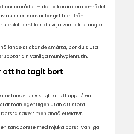
erationsområdet — detta kan irritera området
ar av munnen som är längst bort från
rskilt ömt kan du vilja vänta lite längre
 ihållande stickande smärta, bör du sluta
rupptar din vanliga munhygienrutin.
att ha tagit bort
omständer är viktigt för att uppnå en
star man egentligen utan att störa
t borsta säkert men ändå effektivt.
 är en tandborste med mjuka borst. Vanliga